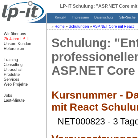
LP-IT Schulung:
"ASP.NET Core mit
Kontakt
Impressum
Datenschutz
Site-Suche:
»
Home
»
Schulungen
»
ASP.NET Core mit React
Wir über uns
Schulung:
"En
25 Jahre LP-IT
Unsere Kunden
Referenzen
professionelle
Training
Consulting
ASP.NET Core 
Ultraschall
Produkte
Services
Web Projekte
Kursnummer - Da
Jobs
Last-Minute
mit React Schulu
NET000823 - 3 Tag