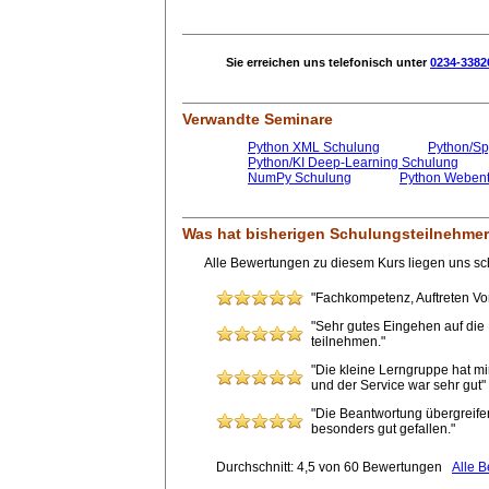
Sie erreichen uns telefonisch unter
0234-3382
Verwandte Seminare
Python XML Schulung
Python/Sp
Python/KI Deep-Learning Schulung
NumPy Schulung
Python Webent
Was hat bisherigen Schulungsteilnehmer
Alle Bewertungen zu diesem Kurs liegen uns sch
"Fachkompetenz, Auftreten Vor
"Sehr gutes Eingehen auf die 
teilnehmen."
"Die kleine Lerngruppe hat mi
und der Service war sehr gut"
"Die Beantwortung übergreife
besonders gut gefallen."
Durchschnitt: 4,5 von 60 Bewertungen
Alle 