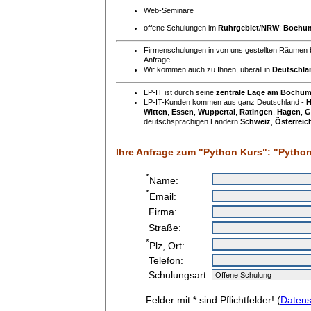
Web-Seminare
offene Schulungen im
Ruhrgebiet
/
NRW
:
Bochu
Firmenschulungen in von uns gestellten Räumen 
Anfrage.
Wir kommen auch zu Ihnen, überall in
Deutschla
LP-IT ist durch seine
zentrale Lage am Bochu
LP-IT-Kunden kommen aus ganz Deutschland -
H
Witten
,
Essen
,
Wuppertal
,
Ratingen
,
Hagen
,
G
deutschsprachigen Ländern
Schweiz
,
Österreic
Ihre Anfrage zum "Python Kurs": "Pytho
*
Name:
*
Email:
Firma:
Straße:
*
Plz, Ort:
Telefon:
Schulungsart:
Felder mit * sind Pflichtfelder! (
Datens