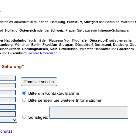
m
bieten wir außerdem in
München
,
Hamburg
,
Frankfurt
,
Stuttgart
und
Berlin
an. Weitere O
nd
,
Holland
,
Österreich
oder der
Schweiz
: Fragen Sie dazu eine
Inhouse
-Schulung an
mer Hauptbahnhof
auch mit dem Flugzeug (vom
Flughafen Düsseldorf
) gut zu erreichen.
amburg
,
München
,
Berlin
,
Frankfurt
,
Stuttgart
,
Düsseldorf
,
Dortmund
,
Duisburg
,
Obe
elsenkirchen
,
Recklinghausen
,
Köln
,
Leverkusen
,
Münster
,
Hannover
und
Paderborn
-
h
und
Luxemburg
.
weitere Referenzen
n Schulung"
Bitte um Kontaktaufnahme
Bitte senden Sie weitere Informationen
Sonstiges:
chutz
)