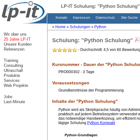
LP-IT Schulung:
"Python Schulung"
Kontakt
Impressum
Datenschutz
Site-Suche:
»
Home
»
Schulungen
»
Python
Wir über uns
25 Jahre LP-IT
Schulung:
"Python Schulung"
Unsere Kunden
Referenzen
- Durchschnitt: 4,5 von 60 Bewertun
Training
Kursnummer - Dauer der "
Python Schulu
Consulting
Ultraschall
PRO000302 - 3 Tage
Produkte
Services
Voraussetzungen
Web Projekte
Grundkenntnisse der Programmierung
Jobs
Inhalte der "
Python Schulung
"
Last-Minute
Python wird als Skriptsprache häufig von Admini
praktisch auf jedem Betriebssystem verwendet w
das notwendige Handwerkszeug, um effizient nütz
tägige Schulung
Python Kompakt
Python-Grundlagen