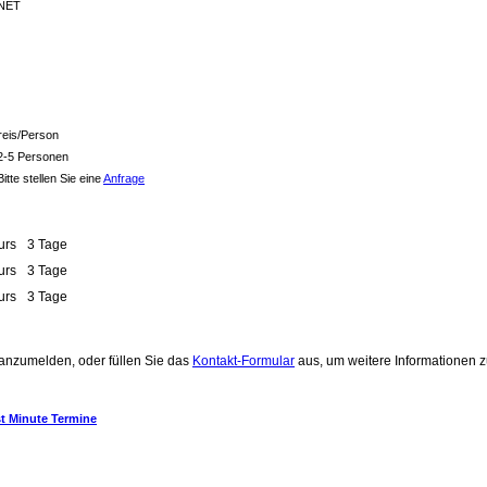
.NET
Preis/Person
 2-5 Personen
itte stellen Sie eine
Anfrage
urs
3 Tage
urs
3 Tage
urs
3 Tage
t anzumelden, oder füllen Sie das
Kontakt-Formular
aus, um weitere Informationen 
t Minute Termine