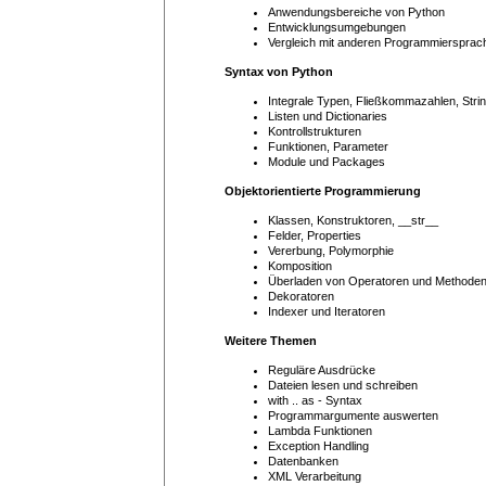
Anwendungsbereiche von Python
Entwicklungsumgebungen
Vergleich mit anderen Programmiersprac
Syntax von Python
Integrale Typen, Fließkommazahlen, Stri
Listen und Dictionaries
Kontrollstrukturen
Funktionen, Parameter
Module und Packages
Objektorientierte Programmierung
Klassen, Konstruktoren, __str__
Felder, Properties
Vererbung, Polymorphie
Komposition
Überladen von Operatoren und Methode
Dekoratoren
Indexer und Iteratoren
Weitere Themen
Reguläre Ausdrücke
Dateien lesen und schreiben
with .. as - Syntax
Programmargumente auswerten
Lambda Funktionen
Exception Handling
Datenbanken
XML Verarbeitung