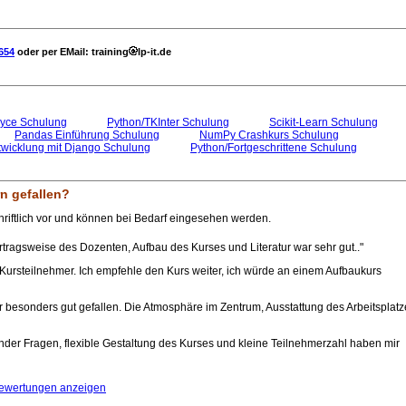
654
oder per EMail: training
lp-it.de
yce Schulung
Python/TKInter Schulung
Scikit-Learn Schulung
Pandas Einführung Schulung
NumPy Crashkurs Schulung
wicklung mit Django Schulung
Python/Fortgeschrittene Schulung
n gefallen?
riftlich vor und können bei Bedarf eingesehen werden.
tragsweise des Dozenten, Aufbau des Kurses und Literatur war sehr gut.."
Kursteilnehmer. Ich empfehle den Kurs weiter, ich würde an einem Aufbaukurs
r besonders gut gefallen. Die Atmosphäre im Zentrum, Ausstattung des Arbeitsplatz
nder Fragen, flexible Gestaltung des Kurses und kleine Teilnehmerzahl haben mir
Bewertungen anzeigen