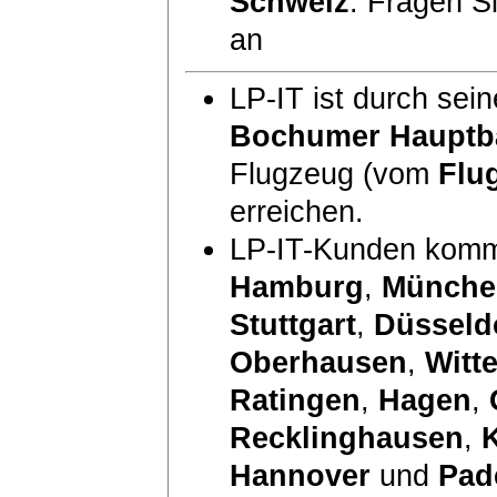
Schweiz
: Fragen S
an
LP-IT ist durch sei
Bochumer Hauptb
Flugzeug (vom
Flu
erreichen.
LP-IT-Kunden komm
Hamburg
,
Münche
Stuttgart
,
Düsseld
Oberhausen
,
Witt
Ratingen
,
Hagen
,
Recklinghausen
,
Hannover
und
Pad