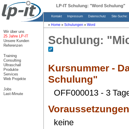
LP-IT Schulung:
"Word Schulung"
Kontakt
Impressum
Datenschutz
Site-Suche:
»
Home
»
Schulungen
»
Word
Wir über uns
Schulung:
"Mi
25 Jahre LP-IT
Unsere Kunden
Referenzen
Training
Consulting
Kursnummer - Da
Ultraschall
Produkte
Services
Schulung"
Web Projekte
Jobs
OFF000013 - 3 Tag
Last-Minute
Voraussetzunge
keine