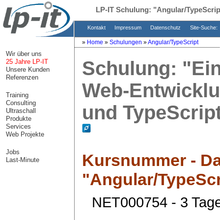
LP-IT Schulung:
"Angular/TypeScri
Kontakt
Impressum
Datenschutz
Site-Suche:
»
Home
»
Schulungen
»
Angular/TypeScript
Wir über uns
Schulung:
"Ein
25 Jahre LP-IT
Unsere Kunden
Referenzen
Web-Entwicklu
Training
Consulting
und TypeScrip
Ultraschall
Produkte
Services
Web Projekte
Jobs
Kursnummer - Da
Last-Minute
"
Angular/TypeScr
NET000754 - 3 Tag