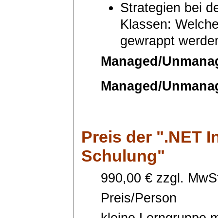
Strategien bei d
Klassen: Welch
gewrappt werde
Managed/Unmanag
Managed/Unmanag
Preis
der ".NET I
Schulung"
990,00 € zzgl. MwSt
Preis/Person
kleine Lerngruppe m