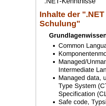
.NET-Kenntnisse
Inhalte der "
.NET 
Schulung
"
Grundlagenwissen
Common Languag
Komponentenmod
Managed/Unmana
Intermediate La
Managed data,
Type System (
Specification (C
Safe code, Typsi