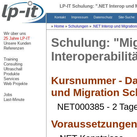
LP-IT Schulung:
".NET Interop und 
Kontakt
Impressum
Datenschutz
Site-Suche:
»
Home
»
Schulungen
»
.NET Interop und Migration
Wir über uns
Schulung:
"Mi
25 Jahre LP-IT
Unsere Kunden
Referenzen
Interoperabilit
Training
Consulting
Ultraschall
Produkte
Kursnummer - Da
Services
Web Projekte
und Migration S
Jobs
Last-Minute
NET000385 - 2 Tag
Voraussetzunge