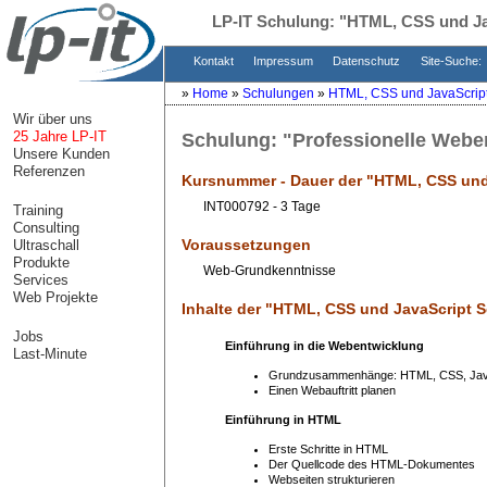
LP-IT Schulung:
"HTML, CSS und Ja
Kontakt
Impressum
Datenschutz
Site-Suche:
»
Home
»
Schulungen
»
HTML, CSS und JavaScrip
Wir über uns
25 Jahre LP-IT
Schulung:
"Professionelle Webe
Unsere Kunden
Referenzen
Kursnummer - Dauer der "
HTML, CSS und
INT000792 - 3 Tage
Training
Consulting
Voraussetzungen
Ultraschall
Produkte
Web-Grundkenntnisse
Services
Web Projekte
Inhalte der "
HTML, CSS und JavaScript 
Jobs
Einführung in die Webentwicklung
Last-Minute
Grundzusammenhänge: HTML, CSS, Java
Einen Webauftritt planen
Einführung in HTML
Erste Schritte in HTML
Der Quellcode des HTML-Dokumentes
Webseiten strukturieren