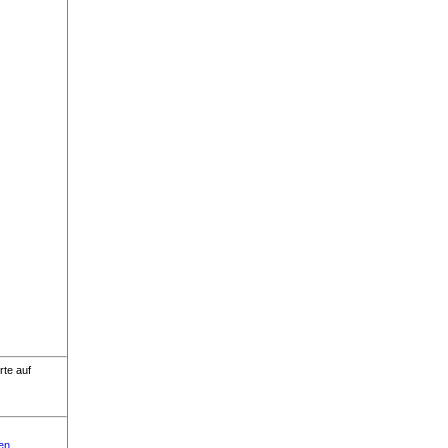
rte auf
en