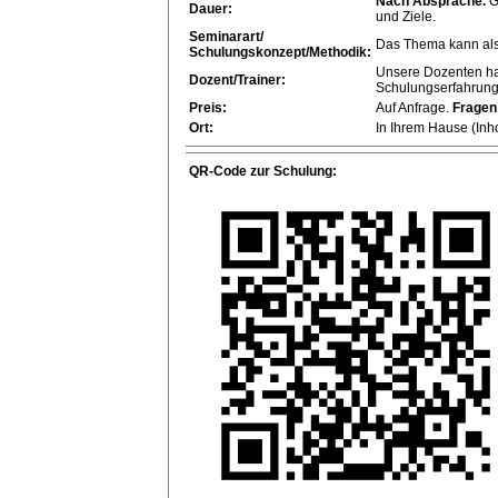
Nach Absprache.
G
Dauer:
und Ziele.
Seminarart/
Das Thema kann als
Schulungskonzept/Methodik:
Unsere Dozenten ha
Dozent/Trainer:
Schulungserfahrung
Preis:
Auf Anfrage.
Fragen
Ort:
In Ihrem Hause (Inho
QR-Code zur Schulung: