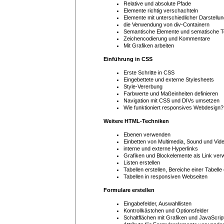
Relative und absolute Pfade
Elemente richtig verschachteln
Elemente mit unterschiedlicher Darstellu
die Verwendung von div-Containern
Semantische Elemente und sematische 
Zeichencodierung und Kommentare
Mit Grafiken arbeiten
Einführung in CSS
Erste Schritte in CSS
Eingebettete und externe Stylesheets
Style-Vererbung
Farbwerte und Maßeinheiten definieren
Navigation mit CSS und DIVs umsetzen
Wie funktioniert responsives Webdesign?
Weitere HTML-Techniken
Ebenen verwenden
Einbetten von Multimedia, Sound und Vi
interne und externe Hyperlinks
Grafiken und Blockelemente als Link ve
Listen erstellen
Tabellen erstellen, Bereiche einer Tabelle
Tabellen in responsiven Webseiten
Formulare erstellen
Eingabefelder, Auswahllisten
Kontrollkästchen und Optionsfelder
Schaltflächen mit Grafiken und JavaScrip