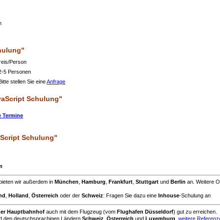
h
hulung"
Preis/Person
 2-5 Personen
itte stellen Sie eine
Anfrage
aScript Schulung"
e Termine
Script Schulung"
m
bieten wir außerdem in
München
,
Hamburg
,
Frankfurt
,
Stuttgart
und
Berlin
an. Weitere O
nd
,
Holland
,
Österreich
oder der
Schweiz
: Fragen Sie dazu eine
Inhouse
-Schulung an
mer Hauptbahnhof
auch mit dem Flugzeug (vom
Flughafen Düsseldorf
) gut zu erreichen.
d den deutschsprachigen Ländern
Schweiz
,
Österreich
und
Luxemburg
.
weitere Referenz