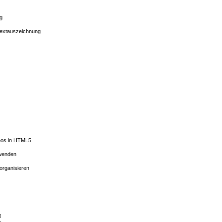
ng
Textauszeichnung
deos in HTML5
rwenden
 organisieren
t