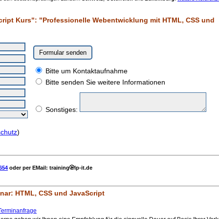
ript Kurs": "Professionelle Webentwicklung mit HTML, CSS und
Bitte um Kontaktaufnahme
Bitte senden Sie weitere Informationen
Sonstiges:
chutz
)
654
oder per EMail: training
lp-it.de
nar:
HTML, CSS und JavaScript
Terminanfrage