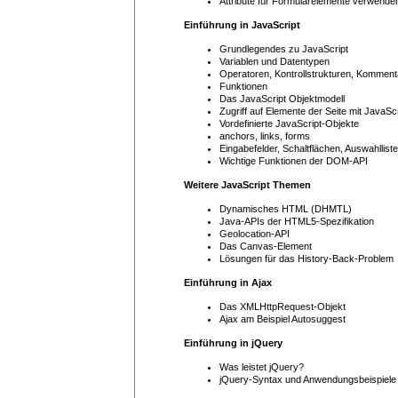
Attribute für Formularelemente verwende
Einführung in JavaScript
Grundlegendes zu JavaScript
Variablen und Datentypen
Operatoren, Kontrollstrukturen, Komment
Funktionen
Das JavaScript Objektmodell
Zugriff auf Elemente der Seite mit JavaScr
Vordefinierte JavaScript-Objekte
anchors, links, forms
Eingabefelder, Schaltflächen, Auswahllist
Wichtige Funktionen der DOM-API
Weitere JavaScript Themen
Dynamisches HTML (DHMTL)
Java-APIs der HTML5-Spezifikation
Geolocation-API
Das Canvas-Element
Lösungen für das History-Back-Problem
Einführung in Ajax
Das XMLHttpRequest-Objekt
Ajax am Beispiel Autosuggest
Einführung in jQuery
Was leistet jQuery?
jQuery-Syntax und Anwendungsbeispiele