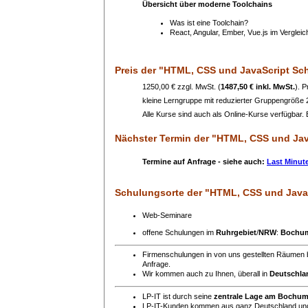
Übersicht über moderne Toolchains
Was ist eine Toolchain?
React, Angular, Ember, Vue.js im Vergleic
Preis
der "HTML, CSS und JavaScript Sc
1250,00 € zzgl. MwSt. (
1487,50 € inkl. MwSt.
). 
kleine Lerngruppe mit reduzierter Gruppengröße
Alle Kurse sind auch als Online-Kurse verfügbar. B
Nächster Termin
der "HTML, CSS und Jav
Termine auf Anfrage - siehe auch:
Last Minut
Schulungsorte
der "HTML, CSS und Java
Web-Seminare
offene Schulungen im
Ruhrgebiet
/
NRW
:
Bochu
Firmenschulungen in von uns gestellten Räumen 
Anfrage.
Wir kommen auch zu Ihnen, überall in
Deutschla
LP-IT ist durch seine
zentrale Lage am Bochu
LP-IT-Kunden kommen aus ganz Deutschland un