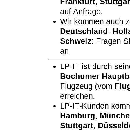
Frankfurt
,
Stuttgar
auf Anfrage.
Wir kommen auch zu
Deutschland
,
Holl
Schweiz
: Fragen S
an
LP-IT ist durch sei
Bochumer Hauptb
Flugzeug (vom
Flu
erreichen.
LP-IT-Kunden komm
Hamburg
,
Münche
Stuttgart
,
Düsseld