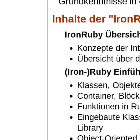
Grundkenntnisse in
Inhalte der "
Iron
IronRuby Übersic
Konzepte der In
Übersicht über
(Iron-)Ruby Einfü
Klassen, Objekt
Container, Blöck
Funktionen in R
Eingebaute Klas
Library
Object-Oriented 