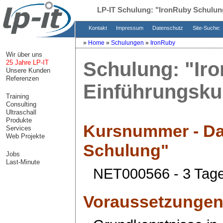
LP-IT Schulung:
"IronRuby Schulun
Kontakt
Impressum
Datenschutz
Site-Suche:
»
Home
»
Schulungen
»
IronRuby
Wir über uns
Schulung:
"Ir
25 Jahre LP-IT
Unsere Kunden
Referenzen
Einführungsku
Training
Consulting
Ultraschall
Produkte
Kursnummer - Da
Services
Web Projekte
Schulung"
Jobs
Last-Minute
NET000566 - 3 Tag
Voraussetzunge