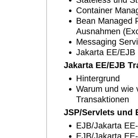
Container Mana
Bean Managed P
Ausnahmen (Exc
Messaging Serv
Jakarta EE/EJB 
Jakarta EE/EJB T
Hintergrund
Warum und wie 
Transaktionen
JSP/Servlets und
EJB/Jakarta EE-I
EJB/Jakarta EE-