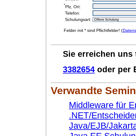
*
Plz, Ort:
Telefon:
Schulungsart:
Felder mit * sind Pflichtfelder! (
Datens
Sie erreichen uns 
3382654
oder per E
Verwandte Semin
Middleware für E
.NET/Entscheide
Java/EJB/Jakart
Java EE Schulu