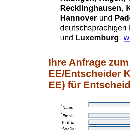
Recklinghausen
,
Hannover
und
Pad
deutschsprachigen
und
Luxemburg
.
w
Ihre Anfrage zum
EE/Entscheider K
EE) für Entschei
*
Name:
*
Email:
Firma:
Straße: