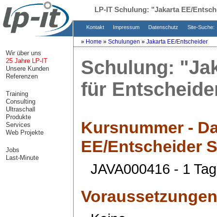
LP-IT Schulung:
"Jakarta EE/Entsch
Kontakt
Impressum
Datenschutz
Site-Suche:
»
Home
»
Schulungen
»
Jakarta EE/Entscheider
Wir über uns
Schulung:
"Ja
25 Jahre LP-IT
Unsere Kunden
Referenzen
für Entscheide
Training
Consulting
Ultraschall
Produkte
Kursnummer - Da
Services
Web Projekte
EE/Entscheider 
Jobs
Last-Minute
JAVA000416 - 1 Tag
Voraussetzunge