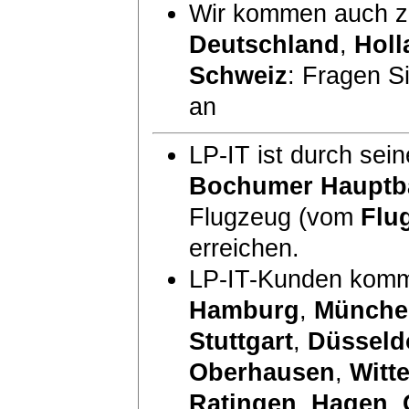
Wir kommen auch zu
Deutschland
,
Holl
Schweiz
: Fragen S
an
LP-IT ist durch sei
Bochumer Hauptb
Flugzeug (vom
Flu
erreichen.
LP-IT-Kunden komm
Hamburg
,
Münche
Stuttgart
,
Düsseld
Oberhausen
,
Witt
Ratingen
,
Hagen
,