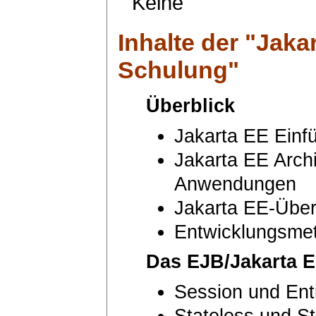
Keine
Inhalte der "
Jaka
Schulung
"
Überblick
Jakarta EE Einf
Jakarta EE Archi
Anwendungen
Jakarta EE-Über
Entwicklungsmet
Das EJB/Jakarta 
Session und Ent
Stateless und St