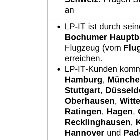
an
LP-IT ist durch sei
Bochumer Hauptb
Flugzeug (vom
Flu
erreichen.
LP-IT-Kunden komm
Hamburg
,
Münche
Stuttgart
,
Düsseld
Oberhausen
,
Witt
Ratingen
,
Hagen
,
Recklinghausen
,
Hannover
und
Pad