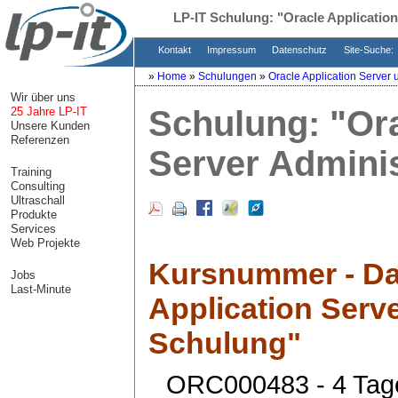
LP-IT Schulung:
"Oracle Applicatio
Kontakt
Impressum
Datenschutz
Site-Suche:
»
Home
»
Schulungen
»
Oracle Application Server
Wir über uns
Schulung:
"Or
25 Jahre LP-IT
Unsere Kunden
Referenzen
Server Admini
Training
Consulting
Ultraschall
Produkte
Services
Web Projekte
Kursnummer - Da
Jobs
Last-Minute
Application Serv
Schulung"
ORC000483 - 4 Tag