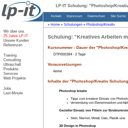
LP-IT Schulung:
"Photoshop/Kreati
Kontakt
Impressum
Datenschutz
Site-Suche:
»
Home
»
Schulungen
»
Photoshop/Kreativ
Wir über uns
25 Jahre LP-IT
Schulung:
"Kreatives Arbeiten 
Unsere Kunden
Referenzen
Kursnummer - Dauer der "
Photoshop/Kre
DTP000384 - 2 Tage
Training
Consulting
Voraussetzungen
Ultraschall
Produkte
keine
Services
Web Projekte
Inhalte der "
Photoshop/Kreativ Schulun
Jobs
Photoshop kreativ
Last-Minute
Tipps zum kreativer Einsatz von Photos
Verwendung von Ebenenmasken und Alp
Gezielter Einsatz von Filtern zur Strukturerst
Stein, Marmor, Metall, Glas, Plastik usw.
3D Design in Photoshop