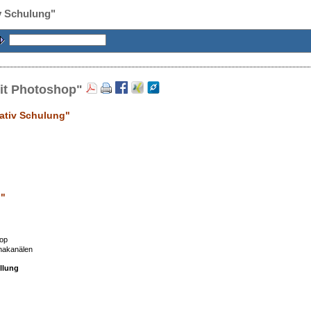
v Schulung"
mit Photoshop"
ativ Schulung"
g
"
hop
hakanälen
ellung