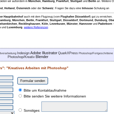
bieten wir außerdem in
München
,
Hamburg
,
Frankfurt
,
Stuttgart
und
Berlin
an. Weitere O
nd
,
Holland
,
Österreich
oder der
Schweiz
: Fragen Sie dazu eine
Inhouse
-Schulung an
mer Hauptbahnhof
auch mit dem Flugzeug (vom
Flughafen Düsseldorf
) gut zu erreichen.
amburg
,
München
,
Berlin
,
Frankfurt
,
Stuttgart
,
Düsseldorf
,
Dortmund
,
Duisburg
,
Obe
elsenkirchen
,
Recklinghausen
,
Köln
,
Leverkusen
,
Münster
,
Hannover
und
Paderborn
-
h
und
Luxemburg
.
weitere Referenzen
Adobe Illustrator
Indesign
QuarkXPress
ldverarbeitung
Photoshop/Fortgeschrittene
Blender
Photoshop/Kreativ
s": "Kreatives Arbeiten mit Photoshop"
Bitte um Kontaktaufnahme
Bitte senden Sie weitere Informationen
Sonstiges: