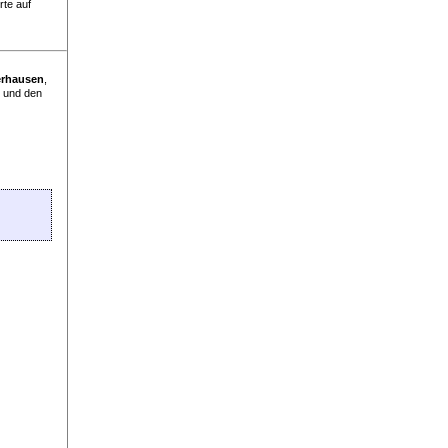
rte auf
rhausen
,
 und den