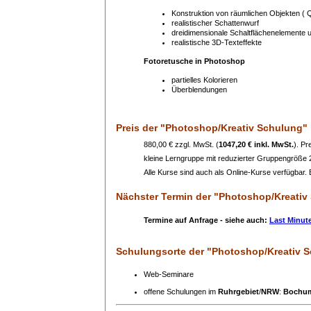
Konstruktion von räumlichen Objekten ( 
realistischer Schattenwurf
dreidimensionale Schaltflächenelemente 
realistische 3D-Texteffekte
Fotoretusche in Photoshop
partielles Kolorieren
Überblendungen
Preis
der "Photoshop/Kreativ Schulung"
880,00 € zzgl. MwSt. (
1047,20 € inkl. MwSt.
). Pr
kleine Lerngruppe mit reduzierter Gruppengröße
Alle Kurse sind auch als Online-Kurse verfügbar. B
Nächster Termin
der "Photoshop/Kreativ
Termine auf Anfrage - siehe auch:
Last Minut
Schulungsorte
der "Photoshop/Kreativ 
Web-Seminare
offene Schulungen im
Ruhrgebiet
/
NRW
:
Bochu