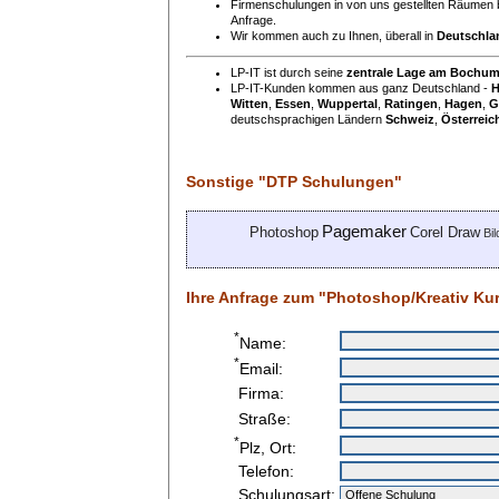
Firmenschulungen in von uns gestellten Räumen 
Anfrage.
Wir kommen auch zu Ihnen, überall in
Deutschla
LP-IT ist durch seine
zentrale Lage am Bochu
LP-IT-Kunden kommen aus ganz Deutschland -
H
Witten
,
Essen
,
Wuppertal
,
Ratingen
,
Hagen
,
G
deutschsprachigen Ländern
Schweiz
,
Österreic
Sonstige "DTP Schulungen"
Pagemaker
Photoshop
Corel Draw
Bi
Ihre Anfrage zum "Photoshop/Kreativ Kur
*
Name:
*
Email:
Firma:
Straße:
*
Plz, Ort:
Telefon:
Schulungsart: