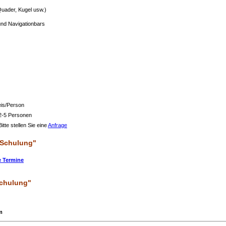
Quader, Kugel usw.)
und Navigationbars
eis/Person
 2-5 Personen
itte stellen Sie eine
Anfrage
 Schulung"
e Termine
Schulung"
m