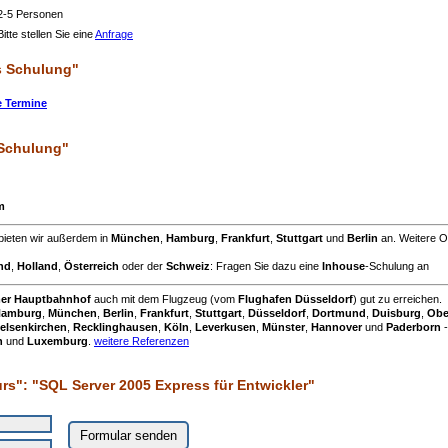
 2-5 Personen
itte stellen Sie eine
Anfrage
s Schulung"
e Termine
 Schulung"
m
bieten wir außerdem in
München
,
Hamburg
,
Frankfurt
,
Stuttgart
und
Berlin
an. Weitere O
nd
,
Holland
,
Österreich
oder der
Schweiz
: Fragen Sie dazu eine
Inhouse
-Schulung an
mer Hauptbahnhof
auch mit dem Flugzeug (vom
Flughafen Düsseldorf
) gut zu erreichen.
amburg
,
München
,
Berlin
,
Frankfurt
,
Stuttgart
,
Düsseldorf
,
Dortmund
,
Duisburg
,
Obe
elsenkirchen
,
Recklinghausen
,
Köln
,
Leverkusen
,
Münster
,
Hannover
und
Paderborn
-
h
und
Luxemburg
.
weitere Referenzen
rs": "SQL Server 2005 Express für Entwickler"