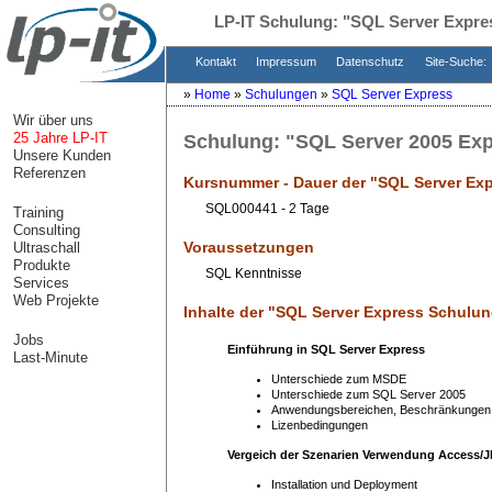
LP-IT Schulung:
"SQL Server Expre
Kontakt
Impressum
Datenschutz
Site-Suche:
»
Home
»
Schulungen
»
SQL Server Express
Wir über uns
25 Jahre LP-IT
Schulung:
"SQL Server 2005 Exp
Unsere Kunden
Referenzen
Kursnummer - Dauer der "
SQL Server Ex
SQL000441 - 2 Tage
Training
Consulting
Voraussetzungen
Ultraschall
Produkte
SQL Kenntnisse
Services
Web Projekte
Inhalte der "
SQL Server Express Schulu
Jobs
Einführung in SQL Server Express
Last-Minute
Unterschiede zum MSDE
Unterschiede zum SQL Server 2005
Anwendungsbereichen, Beschränkungen
Lizenbedingungen
Vergeich der Szenarien Verwendung Access/J
Installation und Deployment