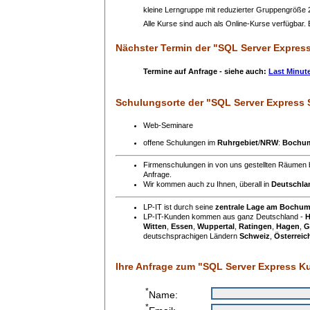
kleine Lerngruppe mit reduzierter Gruppengröße
Alle Kurse sind auch als Online-Kurse verfügbar. B
Nächster Termin
der "SQL Server Expres
Termine auf Anfrage - siehe auch:
Last Minut
Schulungsorte
der "SQL Server Express
Web-Seminare
offene Schulungen im
Ruhrgebiet
/
NRW
:
Bochu
Firmenschulungen in von uns gestellten Räumen 
Anfrage.
Wir kommen auch zu Ihnen, überall in
Deutschla
LP-IT ist durch seine
zentrale Lage am Bochu
LP-IT-Kunden kommen aus ganz Deutschland -
H
Witten
,
Essen
,
Wuppertal
,
Ratingen
,
Hagen
,
G
deutschsprachigen Ländern
Schweiz
,
Österreic
Ihre Anfrage zum "SQL Server Express Ku
*
Name:
*