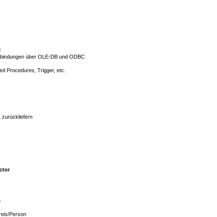
d
Verbindungen über OLE-DB und ODBC
d Procedures, Trigger, etc.
zurückliefern
ctor
"
Preis/Person