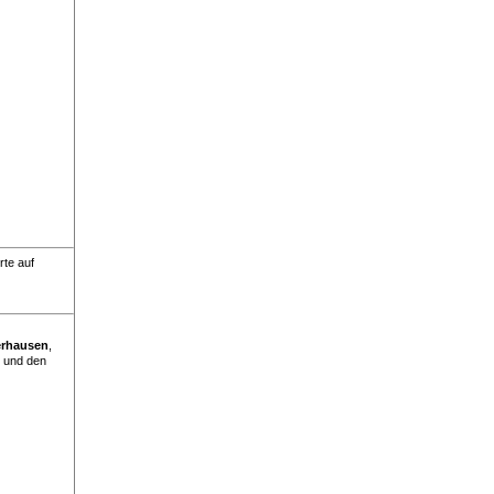
rte auf
rhausen
,
 und den