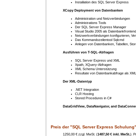
Installation des SQL Server Express
XCopy Deployment von Datenbanken
Administration und Netzverbindungen
Administrations Tools
Der SQL Server Express Manager
Visual Studio 2005 als Datenbankfronten
Netzwerkverbindungen konfigurieren, 
Das Kommandozeilentool Sqlcmd
Anlegen von Datenbanken, Tabellen, Store
Ausführen von T-SQL-Abfragen
SQL Server Express und XML
Xpath, XQuery-Abfragen
XML Schema Unterstützung
Resultate von Datenbankabfrage als XML 
Der XML-Datentyp
.NET Integration
CLR Hosting
Stored Procedures in C#
DataGridView, DataNavigator, and DataConne
Preis
der "SQL Server Express Schulung
1250,00 € zzgl. MwSt. (
1487,50 € inkl. MwSt.
). 