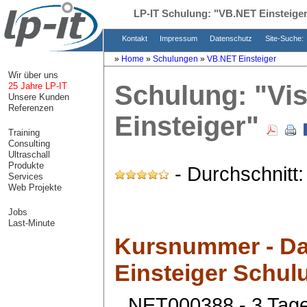
LP-IT Schulung:
"VB.NET Einsteige
Kontakt
Impressum
Datenschutz
Site-Suche:
»
Home
»
Schulungen
»
VB.NET Einsteiger
Wir über uns
Schulung:
"Vi
25 Jahre LP-IT
Unsere Kunden
Referenzen
Einsteiger"
Training
Consulting
Ultraschall
Produkte
- Durchschnitt
Services
Web Projekte
Jobs
Last-Minute
Kursnummer - Da
Einsteiger Schul
NET000388 - 3 Tag