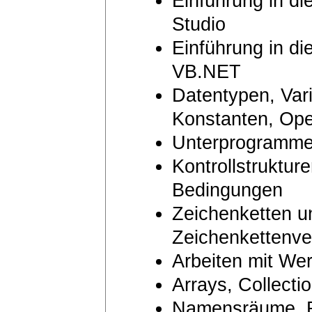
Einführung in d
Studio
Einführung in d
VB.NET
Datentypen, Vari
Konstanten, Ope
Unterprogramme
Kontrollstruktur
Bedingungen
Zeichenketten u
Zeichenkettenve
Arbeiten mit We
Arrays, Collecti
Namensräume, R