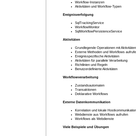
Workflow-Instanzen
Aktivitäten und Workflow-Typen
Ereignisverfolgung
SqlTrackingService
WorkflowMonitor
SqlWorkflowPersistenceService
Aktivitäten
Grundlegende Operationen mit Aktivitäten
Externe Methoden und Workflows aufruf
Ereignisspezifische Aktivitäten
Aktivitäten für parallele Verarbeitung
Richtlinien und Regeln
Benutzerdefinierte Aktivitäten
Workflowverarbeitung
Zustandsautomaten
Transaktionen
Deklarative Workflows
Externe Datenkommunikation
Korrelation und lokale Hostkommunikatio
Webdienste aus Workflows aufrufen
Workflows als Webdienste
Viele Beispiele und Übungen