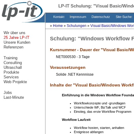
LP-IT Schulung:
"Visual Basic/Win
Kontakt
Impressum
Datenschutz
Site-Suche:
»
Home
»
Schulungen
»
Visual Basic/Windows Wor
Wir über uns
25 Jahre LP-IT
Schulung:
"Windows Workflow Fo
Unsere Kunden
Referenzen
Kursnummer - Dauer der "
Visual Basic/
NET000530 - 3 Tage
Training
Consulting
Voraussetzungen
Ultraschall
Produkte
Solide .NET Kennnisse
Services
Web Projekte
Inhalte der "
Visual Basic/Windows Work
Jobs
Einführung in die Windows Workflow Founda
Last-Minute
Workflowkonzepte und -grundlagen
Unterschiede WF, BizTalk und WCF
Einstieg, das erste Workflow Programm
Workflow Laufzeit
Workflow hosten, starten, anhalten
Ereignisse abfangen