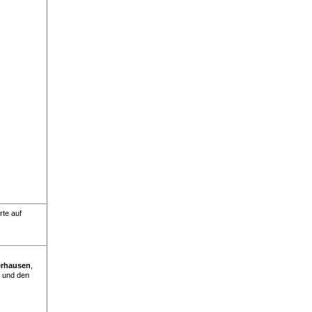
rte auf
rhausen
,
 und den