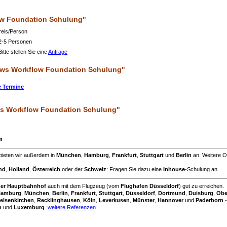
ow Foundation Schulung"
Preis/Person
 2-5 Personen
itte stellen Sie eine
Anfrage
ows Workflow Foundation Schulung"
e Termine
ws Workflow Foundation Schulung"
m
bieten wir außerdem in
München
,
Hamburg
,
Frankfurt
,
Stuttgart
und
Berlin
an. Weitere O
nd
,
Holland
,
Österreich
oder der
Schweiz
: Fragen Sie dazu eine
Inhouse
-Schulung an
mer Hauptbahnhof
auch mit dem Flugzeug (vom
Flughafen Düsseldorf
) gut zu erreichen.
amburg
,
München
,
Berlin
,
Frankfurt
,
Stuttgart
,
Düsseldorf
,
Dortmund
,
Duisburg
,
Obe
elsenkirchen
,
Recklinghausen
,
Köln
,
Leverkusen
,
Münster
,
Hannover
und
Paderborn
-
h
und
Luxemburg
.
weitere Referenzen