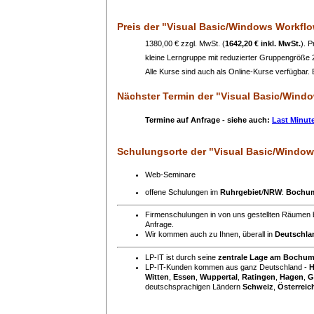
Preis
der "Visual Basic/Windows Workfl
1380,00 € zzgl. MwSt. (
1642,20 € inkl. MwSt.
). 
kleine Lerngruppe mit reduzierter Gruppengröße
Alle Kurse sind auch als Online-Kurse verfügbar. B
Nächster Termin
der "Visual Basic/Wind
Termine auf Anfrage - siehe auch:
Last Minut
Schulungsorte
der "Visual Basic/Windo
Web-Seminare
offene Schulungen im
Ruhrgebiet
/
NRW
:
Bochu
Firmenschulungen in von uns gestellten Räumen 
Anfrage.
Wir kommen auch zu Ihnen, überall in
Deutschla
LP-IT ist durch seine
zentrale Lage am Bochu
LP-IT-Kunden kommen aus ganz Deutschland -
H
Witten
,
Essen
,
Wuppertal
,
Ratingen
,
Hagen
,
G
deutschsprachigen Ländern
Schweiz
,
Österreic