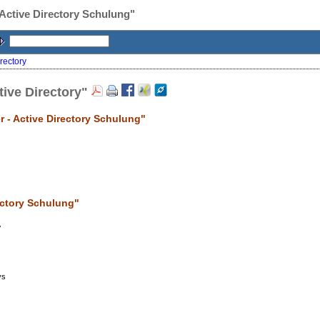
Active Directory Schulung"
rectory
ive Directory"
 - Active Directory Schulung"
ectory Schulung
"
y
ys