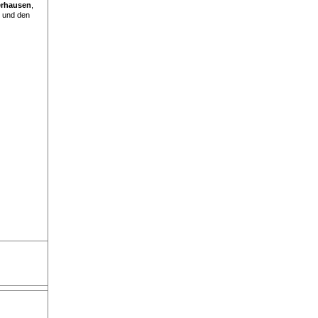
rhausen
,
 und den