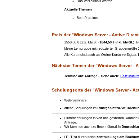
Das Verzeichnis warten
Aktuelle Themen
Best Practices
Preis
der "Windows Server - Active Direc
1550,00 € zzgl. MwSt. (
1844,50 € inkl. MwSt.
). 
kleine Lerngruppe mit reduzierter Gruppengröße
Alle Kurse sind auch als Online-Kurse verfügbar. B
Nächster Termin
der "Windows Server - A
Termine auf Anfrage - siehe auch:
Last Minut
Schulungsorte
der "Windows Server - Act
Web-Seminare
offene Schulungen im
Ruhrgebiet
/
NRW
:
Bochu
Firmenschulungen in von uns gestellten Räumen 
Anfrage.
Wir kommen auch zu Ihnen, überall in
Deutschla
LP-IT ist durch seine
zentrale Lage am Bochu