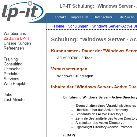
LP-IT Schulung:
"Windows Server - 
Kontakt
Impressum
Datenschutz
Site-Suche:
»
Home
»
Schulungen
»
Windows Server - Active Di
Wir über uns
25 Jahre LP-IT
Schulung:
"Windows Server - Act
Unsere Kunden
Referenzen
Kursnummer - Dauer der "
Windows Server
ADM000700 - 3 Tage
Training
Consulting
Voraussetzungen
Ultraschall
Produkte
Windows Grundlagen
Services
Web Projekte
Inhalte der "
Windows Server - Active Dir
Jobs
Einführung Windows Server - Active Director
Last-Minute
Eigenschaften eines Verzeichnisdienstes
Überblick über das Active Directory
Standards des Active Directorys
Zentrale Bestandteile des Active Director
Architektur des Active Directorys
Lightweight Directory Access Protocol
(LDAP)