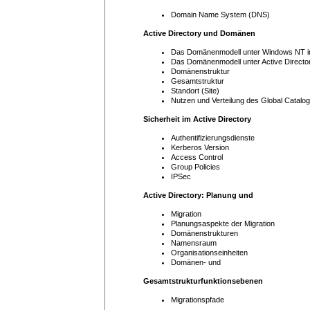
Domain Name System (DNS)
Active Directory und Domänen
Das Domänenmodell unter Windows NT im
Das Domänenmodell unter Active Directo
Domänenstruktur
Gesamtstruktur
Standort (Site)
Nutzen und Verteilung des Global Catalo
Sicherheit im Active Directory
Authentifizierungsdienste
Kerberos Version
Access Control
Group Policies
IPSec
Active Directory: Planung und
Migration
Planungsaspekte der Migration
Domänenstrukturen
Namensraum
Organisationseinheiten
Domänen- und
Gesamtstrukturfunktionsebenen
Migrationspfade