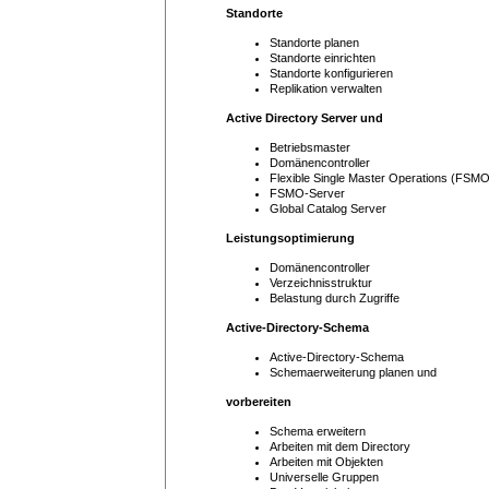
Standorte
Standorte planen
Standorte einrichten
Standorte konfigurieren
Replikation verwalten
Active Directory Server und
Betriebsmaster
Domänencontroller
Flexible Single Master Operations (FSMO
FSMO-Server
Global Catalog Server
Leistungsoptimierung
Domänencontroller
Verzeichnisstruktur
Belastung durch Zugriffe
Active-Directory-Schema
Active-Directory-Schema
Schemaerweiterung planen und
vorbereiten
Schema erweitern
Arbeiten mit dem Directory
Arbeiten mit Objekten
Universelle Gruppen