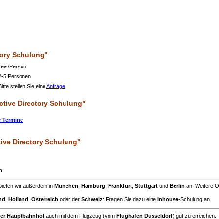
tory Schulung"
Preis/Person
 2-5 Personen
itte stellen Sie eine
Anfrage
ctive Directory Schulung"
e Termine
ive Directory Schulung"
m
bieten wir außerdem in
München
,
Hamburg
,
Frankfurt
,
Stuttgart
und
Berlin
an. Weitere O
nd
,
Holland
,
Österreich
oder der
Schweiz
: Fragen Sie dazu eine
Inhouse
-Schulung an
mer Hauptbahnhof
auch mit dem Flugzeug (vom
Flughafen Düsseldorf
) gut zu erreichen.