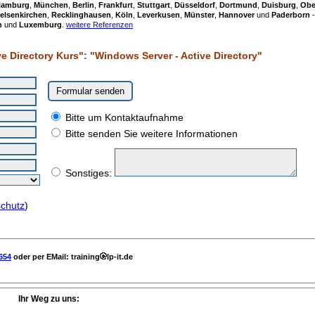
amburg
,
München
,
Berlin
,
Frankfurt
,
Stuttgart
,
Düsseldorf
,
Dortmund
,
Duisburg
,
Obe
elsenkirchen
,
Recklinghausen
,
Köln
,
Leverkusen
,
Münster
,
Hannover
und
Paderborn
-
h
und
Luxemburg
.
weitere Referenzen
e Directory Kurs": "Windows Server - Active Directory"
Bitte um Kontaktaufnahme
Bitte senden Sie weitere Informationen
Sonstiges:
chutz
)
654
oder per EMail: training
lp-it.de
Ihr Weg zu uns: