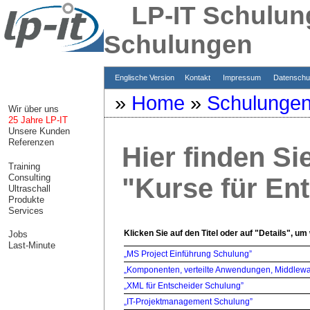
LP-IT Schulung:
Schulungen
Englische Version
Kontakt
Impressum
Datensch
»
Home
»
Schulunge
Wir über uns
25 Jahre LP-IT
Unsere Kunden
Referenzen
Hier finden Si
Training
Consulting
"Kurse für En
Ultraschall
Produkte
Services
Klicken Sie auf den Titel oder auf "Details", um
Jobs
Last-Minute
„MS Project Einführung Schulung”
„Komponenten, verteilte Anwendungen, Middlew
„XML für Entscheider Schulung”
„IT-Projektmanagement Schulung”