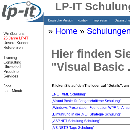
LP-IT Schulung
Englische Version
Kontakt
Impressum
Datensch
»
Home
»
Schulunge
Wir über uns
25 Jahre LP-IT
Unsere Kunden
Referenzen
Hier finden Si
Training
Consulting
"Visual Basic
Ultraschall
Produkte
Services
Klicken Sie auf den Titel oder auf "Details", um
Jobs
Last-Minute
„.NET XML Schulung”
„Visual Basic für Fortgeschrittene Schulung”
„Windows Presentation Foundation WPF für Ansp
„Einführung in die .NET Strategie Schulung”
„ASP.NET Schulung Schulung”
„VB.NET/3 Tage Schulung”