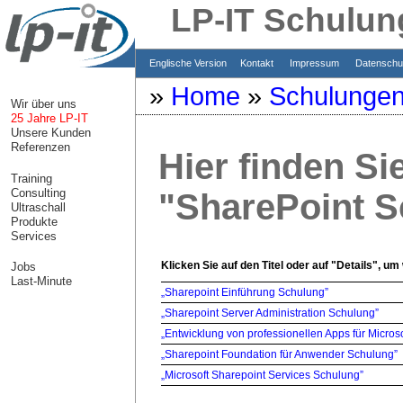
LP-IT Schulung
Englische Version
Kontakt
Impressum
Datensch
»
Home
»
Schulunge
Wir über uns
25 Jahre LP-IT
Unsere Kunden
Referenzen
Hier finden Si
Training
Consulting
"SharePoint 
Ultraschall
Produkte
Services
Klicken Sie auf den Titel oder auf "Details", um
Jobs
Last-Minute
„Sharepoint Einführung Schulung”
„Sharepoint Server Administration Schulung”
„Entwicklung von professionellen Apps für Micros
„Sharepoint Foundation für Anwender Schulung”
„Microsoft Sharepoint Services Schulung”