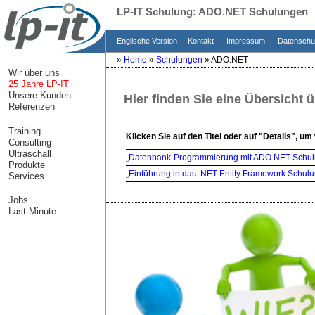
LP-IT Schulung: ADO.NET Schulungen
Englische Version
Kontakt
Impressum
Datensch
»
Home
»
Schulungen
»
ADO.NET
Wir über uns
25 Jahre LP-IT
Unsere Kunden
Hier finden Sie eine Übersicht 
Referenzen
Training
Klicken Sie auf den Titel oder auf "Details", um
Consulting
Ultraschall
„Datenbank-Programmierung mit ADO.NET Schul
Produkte
„Einführung in das .NET Entity Framework Schul
Services
Jobs
Last-Minute