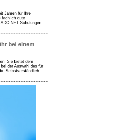
t Jahren für Ihre
 fachlich gute
nen ADO.NET Schulungen
ühr bei einem
en. Sie bietet dem
 bei der Auswahl des für
a. Selbstverständlich