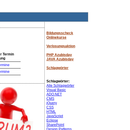
Bildungsscheck
Onlinekurse
Verlosungsaktion
r Termin
PHP Azubisday
ung
JAVA Azubisday
ermine
Schlagwörter
ermine
Schlagwörter:
Alle Schlagwörter
Visual Basic
ADO.NET
CMS
jQuery
CSS
HTML
JavaScript
Eclipse
SharePoint
Design Patterns