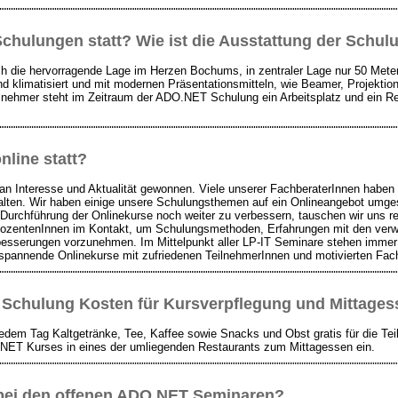
chulungen statt? Wie ist die Ausstattung der Schu
ch die hervorragende Lage im Herzen Bochums, in zentraler Lage nur 50 Met
ind klimatisiert und mit modernen Präsentationsmitteln, wie Beamer, Projekt
lnehmer steht im Zeitraum der ADO.NET Schulung ein Arbeitsplatz und ein Re
line statt?
an Interesse und Aktualität gewonnen. Viele unserer FachberaterInnen haben 
alten. Wir haben einige unsere Schulungsthemen auf ein Onlineangebot umges
 Durchführung der Onlinekurse noch weiter zu verbessern, tauschen wir uns r
DozentenInnen im Kontakt, um Schulungsmethoden, Erfahrungen mit den verw
besserungen vorzunehmen. Im Mittelpunkt aller LP-IT Seminare stehen immer
 spannende Onlinekurse mit zufriedenen TeilnehmerInnen und motivierten Fac
 Schulung
Kosten für Kursverpflegung und Mittage
m Tag Kaltgetränke, Tee, Kaffee sowie Snacks und Obst gratis für die Teiln
.NET Kurses in eines der umliegenden Restaurants zum Mittagessen ein.
 bei den offenen
ADO.NET
Seminaren?