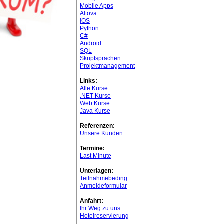
Mobile Apps
Altova
iOS
Python
C#
Android
SQL
Skriptsprachen
Projektmanagement
Links:
Alle Kurse
.NET Kurse
Web Kurse
Java Kurse
Referenzen:
Unsere Kunden
Termine:
Last Minute
Unterlagen:
Teilnahmebeding.
Anmeldeformular
Anfahrt:
Ihr Weg zu uns
Hotelreservierung