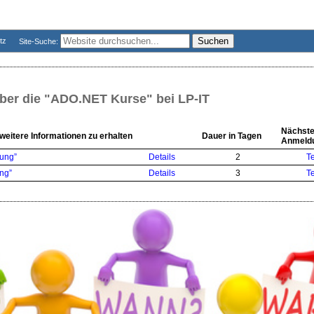
utz
Site-Suche:
über die
"ADO.NET Kurse"
bei LP-IT
Nächste
 weitere Informationen zu erhalten
Dauer in Tagen
Anmeld
ung”
Details
2
T
ung”
Details
3
T