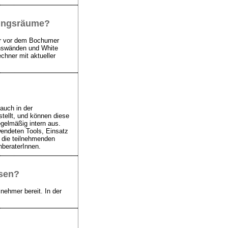
lungsräume?
er vor dem Bochumer
ionswänden und White
chner mit aktueller
auch in der
tellt, und können diese
egelmäßig intern aus.
endeten Tools, Einsatz
 die teilnehmenden
hberaterInnen.
ssen?
ehmer bereit. In der