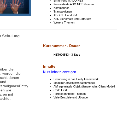
Einführung in ADO.NET
Konnektierte ADO.NET Klassen
Kommandos
Transaktionen
ADO.NET und XML
XSD-Schemata und DataSets
Weitere Themen
k Schulung
Kursnummer - Dauer
NET000583 - 3 Tage
Inhalte
 über die
Kurs-Inhalte anzeigen
. werden die
rschiedenen
Einführung in das Entity Framework
 und
Modellierung/Entitätsdatenmodell
Paradigmas/Entity
Abfrage mittels Objektdiensten/das Client-Modell
gen wie
Code First
aren mit
Fortgeschrittene Themen
Viele Beispiele und Übungen
achtet.