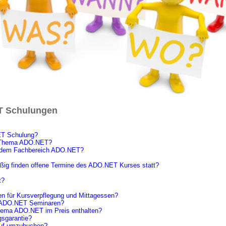
T Schulungen
NET Schulung?
m Thema ADO.NET?
it dem Fachbereich ADO.NET?
ßig finden offene Termine des ADO.NET Kurses statt?
t?
 für Kursverpflegung und Mittagessen?
en ADO.NET Seminaren?
hema ADO.NET im Preis enthalten?
gsgarantie?
 auf umzubuchen?