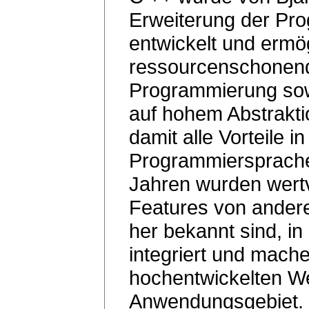
Erweiterung der Pr
entwickelt und ermög
ressourcenschonend
Programmierung so
auf hohem Abstrakti
damit alle Vorteile i
Programmiersprache.
Jahren wurden wertv
Features von ander
her bekannt sind, i
integriert und mach
hochentwickelten We
Anwendungsgebiet. 