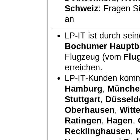
Schweiz
: Fragen S
an
LP-IT ist durch sei
Bochumer Hauptb
Flugzeug (vom
Flu
erreichen.
LP-IT-Kunden komm
Hamburg
,
Münche
Stuttgart
,
Düsseld
Oberhausen
,
Witt
Ratingen
,
Hagen
,
Recklinghausen
,