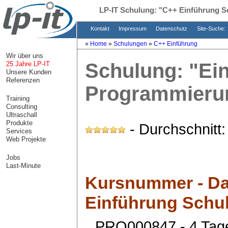
LP-IT Schulung:
"C++ Einführung S
Kontakt
Impressum
Datenschutz
Site-Suche:
»
Home
»
Schulungen
»
C++ Einführung
Wir über uns
Schulung:
"Ei
25 Jahre LP-IT
Unsere Kunden
Referenzen
Programmieru
Training
Consulting
Ultraschall
Produkte
- Durchschnitt
Services
Web Projekte
Jobs
Last-Minute
Kursnummer - Da
Einführung Schu
PRO000847 - 4 Tag