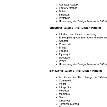
Abstract Factory
Factory Method
Builder
Singleton
Prototype
Umsetzung der Design Patterns in C#/Vi
Structural Patterns (.NET Design Patterns)
Interface und Klassenvererbung
Entkoppelung von Interface und Implemen
Adapter
Composite
Bridge
Facade
Flyweight
Decorator
Proxy
Umsetzung der Design Patterns in C#/Vi
Behavioral Patterns (.NET Design Patterns)
Iterator und ihre Umsetzungen in C#/Visu
Command
Visitor
Interpreter
Mediator
Memento
State
Observer
Template Method