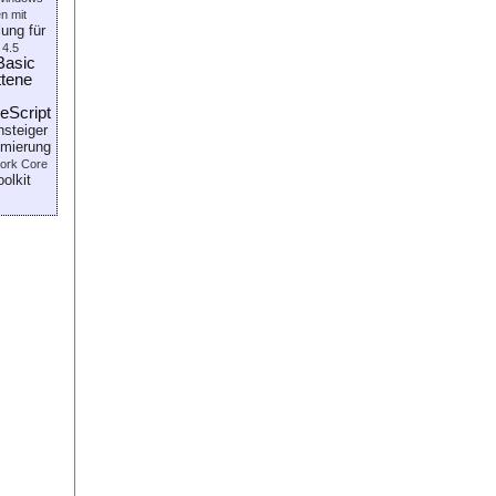
n mit
ung für
 4.5
Basic
ttene
eScript
nsteiger
mierung
ork Core
olkit