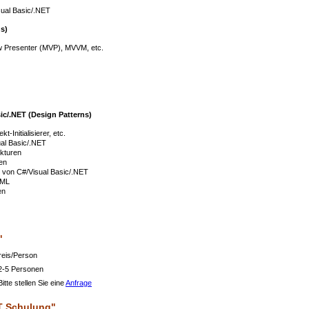
sual Basic/.NET
ns)
w Presenter (MVP), MVVM, etc.
ic/.NET (Design Patterns)
Initialisierer, etc.
ual Basic/.NET
ekturen
en
n von C#/Visual Basic/.NET
UML
en
"
Preis/Person
 2-5 Personen
itte stellen Sie eine
Anfrage
T Schulung"