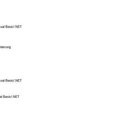
sual Basic/.NET
tierung
sual Basic/.NET
al Basic/.NET