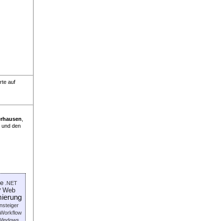
rte auf
rhausen
,
 und den
ne
.NET
y
Web
ierung
nsteiger
Workflow
Windows