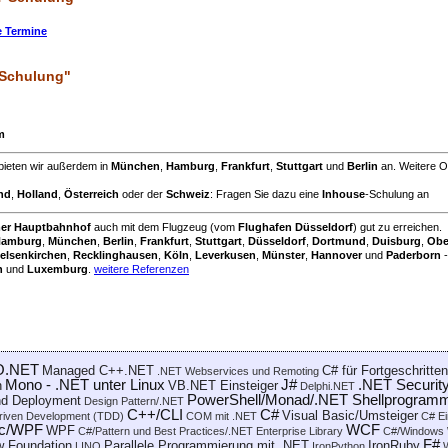
e Termine
 Schulung"
m
bieten wir außerdem in
München
,
Hamburg
,
Frankfurt
,
Stuttgart
und
Berlin
an. Weitere O
nd
,
Holland
,
Österreich
oder der
Schweiz
: Fragen Sie dazu eine
Inhouse
-Schulung an
mer Hauptbahnhof
auch mit dem Flugzeug (vom
Flughafen Düsseldorf
) gut zu erreichen.
amburg
,
München
,
Berlin
,
Frankfurt
,
Stuttgart
,
Düsseldorf
,
Dortmund
,
Duisburg
,
Obe
elsenkirchen
,
Recklinghausen
,
Köln
,
Leverkusen
,
Münster
,
Hannover
und
Paderborn
-
h
und
Luxemburg
.
weitere Referenzen
O.NET
Managed C++.NET
C# für Fortgeschritte
.NET Webservices und Remoting
Mono - .NET unter Linux
J#
.NET Securit
n
VB.NET Einsteiger
Delphi.NET
PowerShell/Monad/.NET Shellprogramm
nd Deployment
Design Pattern/.NET
C++/CLI
C#
Visual Basic/Umsteiger
riven Development (TDD)
COM mit .NET
C# Ei
ic/WPF
WCF
WPF
C#/Pattern und Best Practices/.NET Enterprise Library
C#/Windows 
F#
w Foundation
Parallele Programmierung mit .NET
IronRuby
LINQ
IronPython