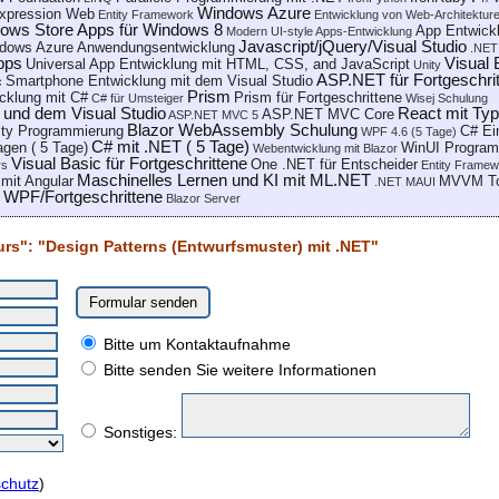
Windows Azure
xpression Web
Entity Framework
Entwicklung von Web-Architekture
ows Store Apps für Windows 8
App Entwickl
Modern UI-style Apps-Entwicklung
Javascript/jQuery/Visual Studio
dows Azure Anwendungsentwicklung
.NET
pps
Visual 
Universal App Entwicklung mit HTML, CSS, and JavaScript
Unity
ASP.NET für Fortgeschri
Smartphone Entwicklung mit dem Visual Studio
c
Prism
cklung mit C#
Prism für Fortgeschrittene
C# für Umsteiger
Wisej Schulung
 und dem Visual Studio
React mit Typ
ASP.NET MVC Core
ASP.NET MVC 5
Blazor WebAssembly Schulung
ity Programmierung
C# Ei
WPF 4.6 (5 Tage)
C# mit .NET ( 5 Tage)
gen ( 5 Tage)
WinUI Program
Webentwicklung mit Blazor
Visual Basic für Fortgeschrittene
One .NET für Entscheider
rs
Entity Framew
Maschinelles Lernen und KI mit ML.NET
mit Angular
MVVM To
.NET MAUI
WPF/Fortgeschrittene
Blazor Server
urs": "Design Patterns (Entwurfsmuster) mit .NET"
Bitte um Kontaktaufnahme
Bitte senden Sie weitere Informationen
Sonstiges:
chutz
)