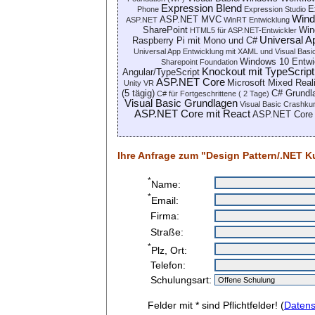
Expression Blend
E
Phone
Expression Studio
Wind
ASP.NET MVC
ASP.NET
WinRT Entwicklung
SharePoint
Win
HTML5 für ASP.NET-Entwickler
Universal A
Raspberry Pi mit Mono und C#
Universal App Entwicklung mit XAML und Visual Basi
Windows 10 Entwi
Sharepoint Foundation
Knockout mit TypeScript
Angular/TypeScript
ASP.NET Core
Microsoft Mixed Real
Unity VR
(5 tägig)
C# Grundla
C# für Fortgeschrittene ( 2 Tage)
Visual Basic Grundlagen
Visual Basic Crashku
ASP.NET Core mit React
ASP.NET Core 
Ihre Anfrage zum "Design Pattern/.NET K
*
Name:
*
Email:
Firma:
Straße:
*
Plz, Ort:
Telefon:
Schulungsart:
Felder mit * sind Pflichtfelder! (
Datens