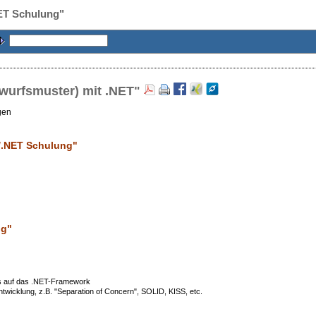
NET Schulung"
twurfsmuster) mit .NET"
gen
/.NET Schulung"
ng
"
as auf das .NET-Framework
twicklung, z.B. "Separation of Concern", SOLID, KISS, etc.