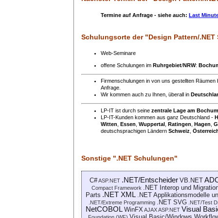
Termine auf Anfrage - siehe auch:
Last Minut
Schulungsorte
der "Design Pattern/.NET
Web-Seminare
offene Schulungen im
Ruhrgebiet
/
NRW
:
Bochu
Firmenschulungen in von uns gestellten Räumen 
Anfrage.
Wir kommen auch zu Ihnen, überall in
Deutschla
LP-IT ist durch seine
zentrale Lage am Bochu
LP-IT-Kunden kommen aus ganz Deutschland -
H
Witten
,
Essen
,
Wuppertal
,
Ratingen
,
Hagen
,
G
deutschsprachigen Ländern
Schweiz
,
Österreic
Sonstige ".NET Schulungen"
.NET/Entscheider
AD
C#
VB.NET
ASP.NET
.NET Interop und Migratio
Compact Framework
.NET XML
Parts
.NET Applikationsmodelle u
.NET SVG
.NET/Extreme Programming
.NET/Test D
NetCOBOL
Visual Bas
WinFX
AJAX ASP.NET
Visual Basic/Windows Workflo
Foundation (WF)