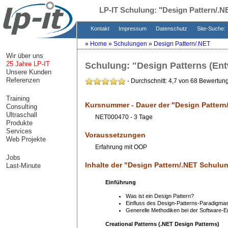
LP-IT Schulung:
"Design Pattern/.
Kontakt
Impressum
Datenschutz
Site-Suche:
»
Home
»
Schulungen
»
Design Pattern/.NET
Wir über uns
25 Jahre LP-IT
Schulung:
"Design Patterns (En
Unsere Kunden
Referenzen
- Durchschnitt: 4,7 von 68 Bewertun
Training
Kursnummer - Dauer der "
Design Pattern
Consulting
Ultraschall
NET000470 - 3 Tage
Produkte
Services
Voraussetzungen
Web Projekte
Erfahrung mit OOP
Jobs
Inhalte der "
Design Pattern/.NET Schulu
Last-Minute
Einführung
Was ist ein Design Pattern?
Einfluss des Design-Patterns-Paradigm
Generelle Methodiken bei der Software-En
Creational Patterns (.NET Design Patterns)