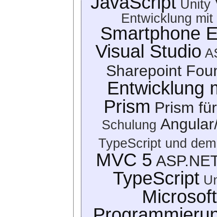
JavaScript
Unity
Entwicklung mit
Smartphone E
Visual Studio
A
Sharepoint Fou
Entwicklung 
Prism
Prism für
Angular
Schulung
TypeScript und dem 
MVC 5
ASP.NE
TypeScript
Un
Microsoft
Programmieru