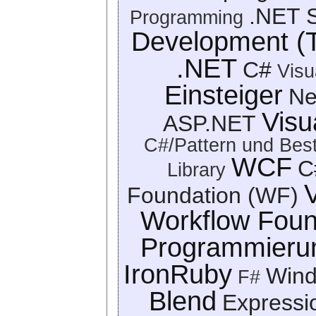
.NET 
Programming
Development (
.NET
C#
Visu
Einsteiger
N
Visu
ASP.NET
C#/Pattern und Best
WCF
C
Library
Foundation (WF)
Workflow Foun
Programmieru
IronRuby
Win
F#
Blend
Expressi