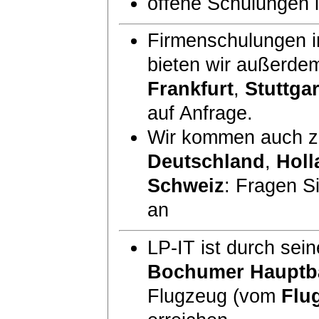
offene Schulungen
Firmenschulungen i
bieten wir außerde
Frankfurt
,
Stuttgar
auf Anfrage.
Wir kommen auch zu
Deutschland
,
Holl
Schweiz
: Fragen S
an
LP-IT ist durch sei
Bochumer Hauptb
Flugzeug (vom
Flu