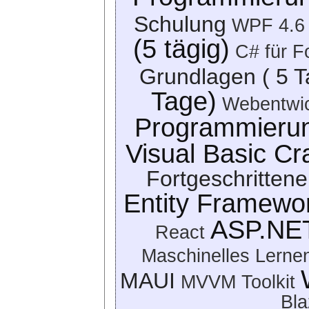
Schulung
WPF 4.6 
(5 tägig)
C# für F
Grundlagen ( 5 T
Tage)
Webentwic
Programmieru
Visual Basic Cr
Fortgeschrittene
Entity Framewo
ASP.NET
React
Maschinelles Lerne
MAUI
MVVM Toolkit
Bla