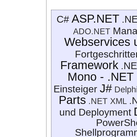
ASP.NET
C#
.NE
Mana
ADO.NET
Webservices 
Fortgeschritt
Framework
.NE
Mono - .NET 
J#
Einsteiger
Delph
Parts
.
.NET XML
und Deployment
PowerShe
Shellprogram