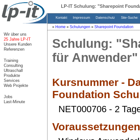
LP-IT Schulung:
"Sharepoint Found
Kontakt
Impressum
Datenschutz
Site-Suche:
»
Home
»
Schulungen
»
Sharepoint Foundation
Wir über uns
Schulung:
"Sh
25 Jahre LP-IT
Unsere Kunden
Referenzen
für Anwender"
Training
Consulting
Ultraschall
Produkte
Kursnummer - Da
Services
Web Projekte
Foundation Schu
Jobs
Last-Minute
NET000706 - 2 Tag
Voraussetzunge