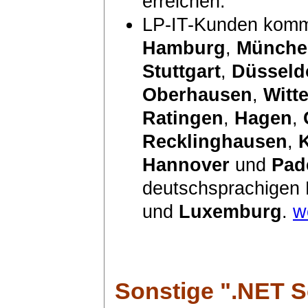
erreichen.
LP-IT-Kunden komm
Hamburg
,
Münche
Stuttgart
,
Düsseld
Oberhausen
,
Witt
Ratingen
,
Hagen
,
Recklinghausen
,
Hannover
und
Pad
deutschsprachigen
und
Luxemburg
.
w
Sonstige ".NET 