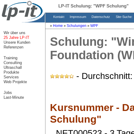
LP-IT Schulung:
"WPF Schulung"
Kontakt
Impressum
Datenschutz
Site-Suche:
»
Home
»
Schulungen
»
WPF
Wir über uns
Schulung:
"Wi
25 Jahre LP-IT
Unsere Kunden
Referenzen
Foundation (W
Training
Consulting
Ultraschall
Produkte
- Durchschnitt
Services
Web Projekte
Jobs
Last-Minute
Kursnummer - Da
Schulung"
NET000523 - 3 Tag