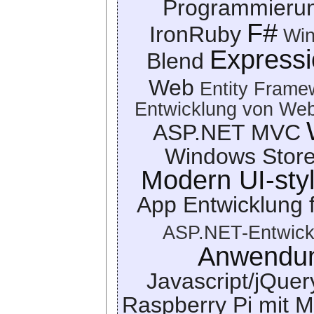
Programmierun
F#
IronRuby
Wi
Expressi
Blend
Web
Entity Frame
Entwicklung von Web
ASP.NET MVC
Windows Store
Modern UI-sty
App Entwicklung 
ASP.NET-Entwick
Anwendun
Javascript/jQuer
Raspberry Pi mit 