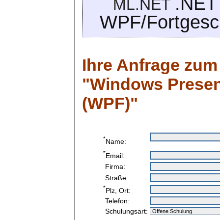
.NET
ML.NET
WPF/Fortgesch
Ihre Anfrage zum
"Windows Presen
(WPF)"
*
Name:
*
Email:
Firma:
Straße:
*
Plz, Ort:
Telefon:
Schulungsart: