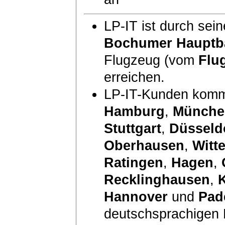
LP-IT ist durch sei
Bochumer Hauptb
Flugzeug (vom
Flu
erreichen.
LP-IT-Kunden komm
Hamburg
,
Münche
Stuttgart
,
Düsseld
Oberhausen
,
Witt
Ratingen
,
Hagen
,
Recklinghausen
,
Hannover
und
Pad
deutschsprachigen