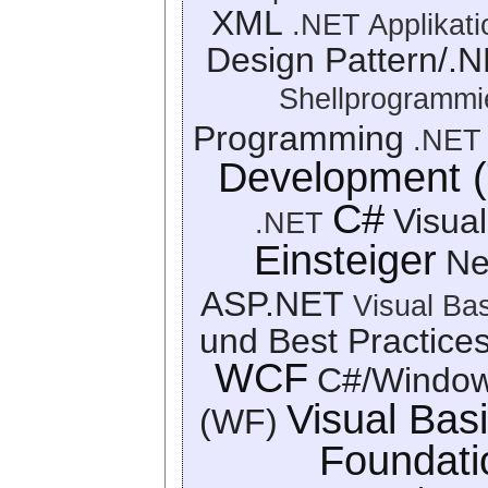
XML
.NET Applikat
Design Pattern/.
Shellprogrammi
Programming
.NET
Development 
C#
Visua
.NET
Einsteiger
N
ASP.NET
Visual Ba
und Best Practices
WCF
C#/Window
Visual Bas
(WF)
Foundati