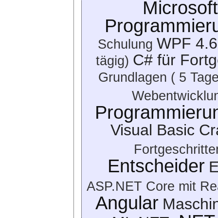
Microsoft
Programmier
WPF 4.6 
Schulung
C# für Fortg
tägig)
Grundlagen ( 5 Tage
Webentwicklun
Programmieru
Visual Basic C
Fortgeschritte
Entscheider
E
ASP.NET Core mit Re
Angular
Maschin