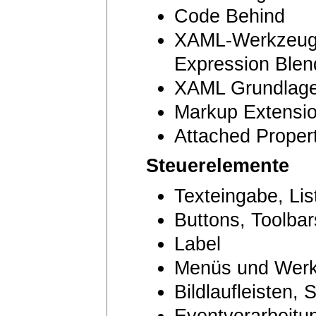
Code Behind
XAML-Werkzeuge:
Expression Blen
XAML Grundlag
Markup Extensi
Attached Proper
Steuerelemente
Texteingabe, Li
Buttons, Toolba
Label
Menüs und Werk
Bildlaufleisten,
Eventverarbeitu