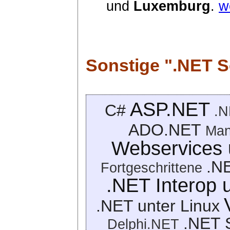
und
Luxemburg
.
w
Sonstige ".NET 
ASP.NET
C#
.N
ADO.NET
Man
Webservices 
.N
Fortgeschrittene
.NET Interop 
.NET unter Linux
.NET S
Delphi.NET